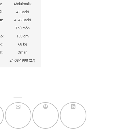
u:
Abdulmalik
i:
Al-Badri
n:
A. Al-Badri
Thủ môn
ao:
183 cm
g:
68 kg
h:
Oman
24-08-1998 (27)