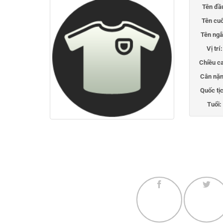
Tên đầ
Tên cuố
Tên ngắ
Vị trí:
Chiều c
Cân nặn
Quốc tịc
Tuổi: