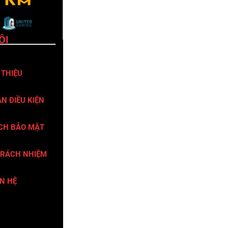
ÔI
 THIỆU
N ĐIỀU KIỆN
CH BẢO MẬT
TRÁCH NHIỆM
ÊN HỆ