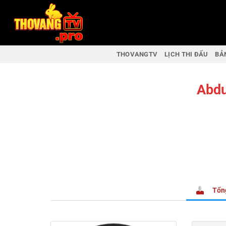
THOVANGTV
LỊCH THI ĐẤU
BẢ
Abdu
Tổn