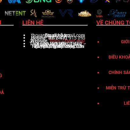
LIÊN HỆ
VỀ CHÚNG T
I
thovangtv.pro@gmail.com
Email hỗ trợ
:
Hotline
: 0376 482 915 (Hỗ trợ 24/7)
Website
:
https://tamit.org/
GIỚI
Thời gian làm việc
: Thứ 2 – Chủ Nhật, từ 08:00 đến 23:00
Văn phòng đại diện
: 25 Nguyễn Trãi, Phường Bến Thành, Quận 1, TP. Hồ Chí Minh
ĐIỀU KHOẢ
CHÍNH SÁ
G
MIỄN TRỪ 
ĐÁ
LI