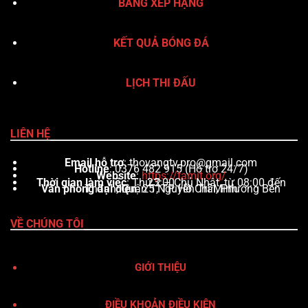
BẢNG XẾP HẠNG
KẾT QUẢ BÓNG ĐÁ
LỊCH THI ĐẤU
LIÊN HỆ
Email hỗ trợ
:
thovangtv.pro@gmail.com
Hotline
: 0376 482 915 (Hỗ trợ 24/7)
Website
:
https://tamit.org/
Thời gian làm việc
: Thứ 2 – Chủ Nhật, từ 08:00 đến 23:00
Văn phòng đại diện
: 25 Nguyễn Trãi, Phường Bến Thành, Quận 1, TP. Hồ Chí Minh
VỀ CHÚNG TÔI
GIỚI THIỆU
ĐIỀU KHOẢN ĐIỀU KIỆN