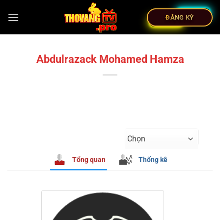
ĐĂNG KÝ
Abdulrazack Mohamed Hamza
Chọn
Tổng quan
Thống kê