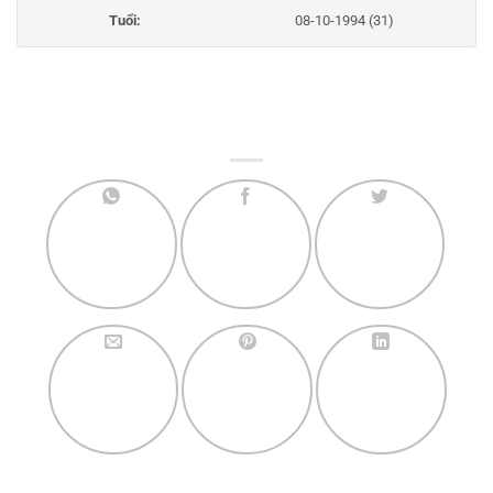
Tuổi:
08-10-1994 (31)