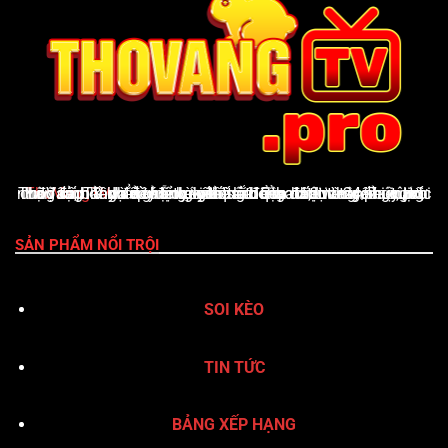
ThoVangTV
là nền tảng giải trí thể thao trực tuyến uy tín, cung cấp đầy đủ tỷ lệ kèo nhà cái cập nhật từng phút, lịch thi đấu, bảng xếp hạng, kết quả bóng đá, Livescore, cùng nhận định & dự đoán chuyên sâu. Giao diện thân thiện, tốc độ tải nhanh và hỗ trợ xuất sắc qua hotline 24/7 giúp ThoVangTV khẳng định vị thế là điểm đến vàng của người yêu bóng đá
SẢN PHẨM NỔI TRỘI
SOI KÈO
TIN TỨC
BẢNG XẾP HẠNG