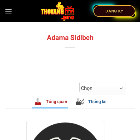
ĐĂNG KÝ
Adama Sidibeh
Chọn
Tổng quan
Thống kê