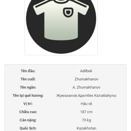
Tên đầu:
Adilbek
Tên cuối:
Zhumakhanov
Tên ngắn:
A. Zhumakhanov
Tên tại quê hương:
Жумаханов Адилбек Калабайулы
Vị trí:
Hậu vệ
Chiều cao:
187 cm
Cân nặng:
73 kg
Quốc tịch:
Kazakhstan