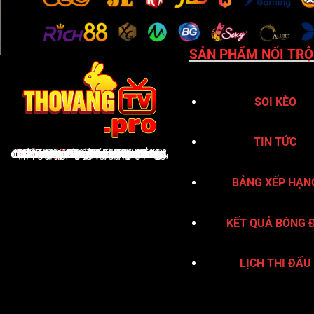
SẢN PHẨM NỔI TRỘ
SOI KÈO
TIN TỨC
ThoVangTV
là nền tảng giải trí thể thao trực tuyến uy tín, cung cấp đầy đủ tỷ lệ kèo nhà cái cập nhật từng phút, lịch thi đấu, bảng xếp hạng, kết quả bóng đá, Livescore, cùng nhận định & dự đoán chuyên sâu. Giao diện thân thiện, tốc độ tải nhanh và hỗ trợ xuất sắc qua hotline 24/7 giúp ThoVangTV khẳng định vị thế là điểm đến vàng của người yêu bóng đá
BẢNG XẾP HẠN
KẾT QUẢ BÓNG 
LỊCH THI ĐẤU