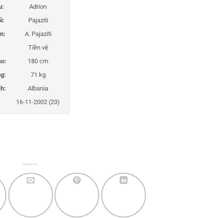
u:
Adrion
i:
Pajaziti
n:
A. Pajaziti
Tiền vệ
ao:
180 cm
g:
71 kg
h:
Albania
16-11-2002 (23)