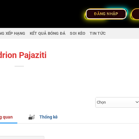
ĐĂNG NHẬP
NG XẾP HẠNG
KẾT QUẢ BÓNG ĐÁ
SOI KÈO
TIN TỨC
rion Pajaziti
Chọn
g quan
Thống kê