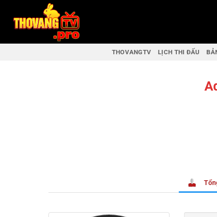
THOVANGTV
LỊCH THI ĐẤU
BẢ
Ad
Tổn