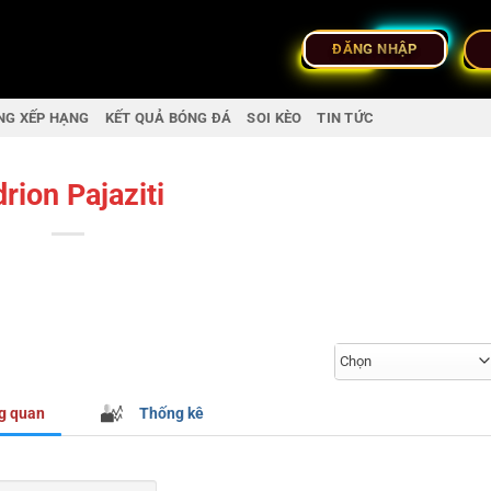
ĐĂNG NHẬP
NG XẾP HẠNG
KẾT QUẢ BÓNG ĐÁ
SOI KÈO
TIN TỨC
rion Pajaziti
Chọn
g quan
Thống kê