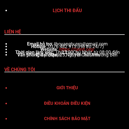
LỊCH THI ĐẤU
LIÊN HỆ
Email hỗ trợ
:
thovangtv.pro@gmail.com
Hotline
: 0376 482 915 (Hỗ trợ 24/7)
Website
:
https://tamit.org/
Thời gian làm việc
: Thứ 2 – Chủ Nhật, từ 08:00 đến 23:00
Văn phòng đại diện
: 25 Nguyễn Trãi, Phường Bến Thành, Quận 1, TP. Hồ Chí Minh
VỀ CHÚNG TÔI
GIỚI THIỆU
ĐIỀU KHOẢN ĐIỀU KIỆN
CHÍNH SÁCH BẢO MẬT