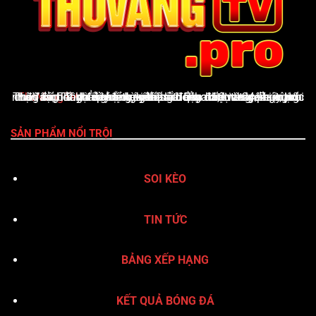
ThoVangTV
là nền tảng giải trí thể thao trực tuyến uy tín, cung cấp đầy đủ tỷ lệ kèo nhà cái cập nhật từng phút, lịch thi đấu, bảng xếp hạng, kết quả bóng đá, Livescore, cùng nhận định & dự đoán chuyên sâu. Giao diện thân thiện, tốc độ tải nhanh và hỗ trợ xuất sắc qua hotline 24/7 giúp ThoVangTV khẳng định vị thế là điểm đến vàng của người yêu bóng đá
SẢN PHẨM NỔI TRỘI
SOI KÈO
TIN TỨC
BẢNG XẾP HẠNG
KẾT QUẢ BÓNG ĐÁ