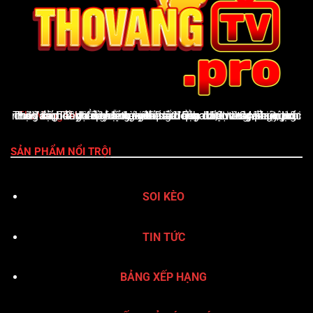
ThoVangTV
là nền tảng giải trí thể thao trực tuyến uy tín, cung cấp đầy đủ tỷ lệ kèo nhà cái cập nhật từng phút, lịch thi đấu, bảng xếp hạng, kết quả bóng đá, Livescore, cùng nhận định & dự đoán chuyên sâu. Giao diện thân thiện, tốc độ tải nhanh và hỗ trợ xuất sắc qua hotline 24/7 giúp ThoVangTV khẳng định vị thế là điểm đến vàng của người yêu bóng đá
SẢN PHẨM NỔI TRỘI
SOI KÈO
TIN TỨC
BẢNG XẾP HẠNG