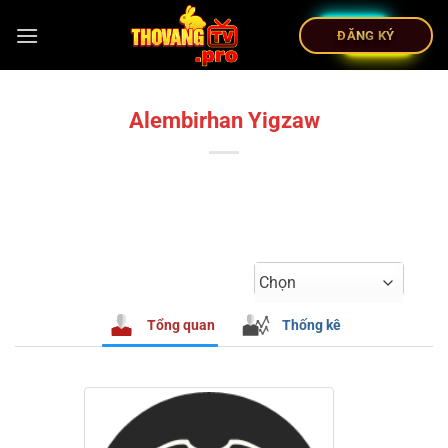
ĐĂNG KÝ
Alembirhan Yigzaw
Chọn
Tổng quan
Thống kê