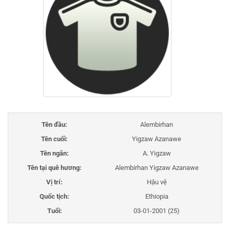
Tên đầu:
Alembirhan
Tên cuối:
Yigzaw Azanawe
Tên ngắn:
A. Yigzaw
Tên tại quê hương:
Alembirhan Yigzaw Azanawe
Vị trí:
Hậu vệ
Quốc tịch:
Ethiopia
Tuổi:
03-01-2001 (25)