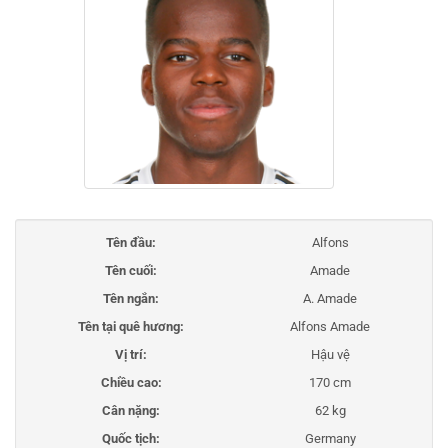
Tên đầu:
Alfons
Tên cuối:
Amade
Tên ngắn:
A. Amade
Tên tại quê hương:
Alfons Amade
Vị trí:
Hậu vệ
Chiều cao:
170 cm
Cân nặng:
62 kg
Quốc tịch:
Germany