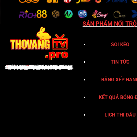
SẢN PHẨM NỔI TRỘ
SOI KÈO
TIN TỨC
ThoVangTV
là nền tảng giải trí thể thao trực tuyến uy tín, cung cấp đầy đủ tỷ lệ kèo nhà cái cập nhật từng phút, lịch thi đấu, bảng xếp hạng, kết quả bóng đá, Livescore, cùng nhận định & dự đoán chuyên sâu. Giao diện thân thiện, tốc độ tải nhanh và hỗ trợ xuất sắc qua hotline 24/7 giúp ThoVangTV khẳng định vị thế là điểm đến vàng của người yêu bóng đá
BẢNG XẾP HẠN
KẾT QUẢ BÓNG 
LỊCH THI ĐẤU