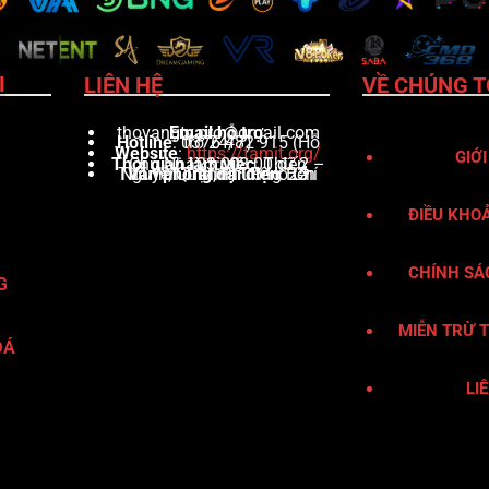
LIÊN HỆ
VỀ CHÚNG T
I
thovangtv.pro@gmail.com
Email hỗ trợ
:
Hotline
: 0376 482 915 (Hỗ trợ 24/7)
Website
:
https://tamit.org/
GIỚI
Thời gian làm việc
: Thứ 2 – Chủ Nhật, từ 08:00 đến 23:00
Văn phòng đại diện
: 25 Nguyễn Trãi, Phường Bến Thành, Quận 1, TP. Hồ Chí Minh
ĐIỀU KHOẢ
CHÍNH SÁ
G
MIỄN TRỪ 
ĐÁ
LI