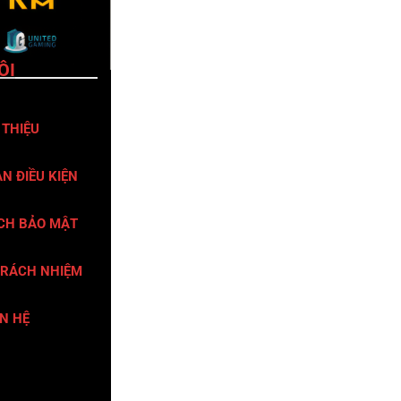
ÔI
 THIỆU
N ĐIỀU KIỆN
CH BẢO MẬT
TRÁCH NHIỆM
ÊN HỆ