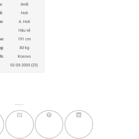
u:
Andi
i:
Hoti
n:
A. Hoti
Hậu vệ
ao:
191 cm
g:
83 kg
h:
Kosovo
02-03-2003 (23)