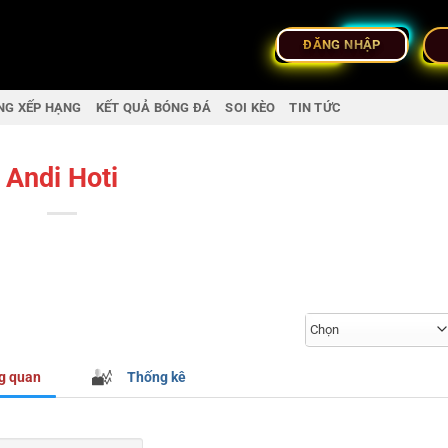
ĐĂNG NHẬP
NG XẾP HẠNG
KẾT QUẢ BÓNG ĐÁ
SOI KÈO
TIN TỨC
Andi Hoti
Chọn
g quan
Thống kê