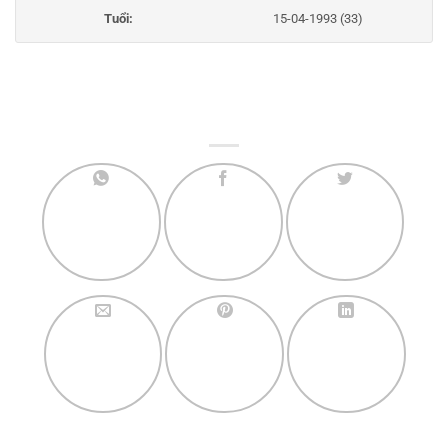
Tuổi:
15-04-1993 (33)