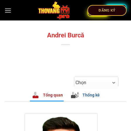
ĐĂNG KÝ
Andrei Burcă
Chọn
Tổng quan
Thống kê