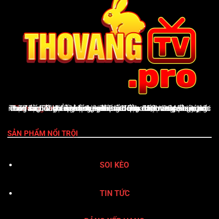
ThoVangTV
là nền tảng giải trí thể thao trực tuyến uy tín, cung cấp đầy đủ tỷ lệ kèo nhà cái cập nhật từng phút, lịch thi đấu, bảng xếp hạng, kết quả bóng đá, Livescore, cùng nhận định & dự đoán chuyên sâu. Giao diện thân thiện, tốc độ tải nhanh và hỗ trợ xuất sắc qua hotline 24/7 giúp ThoVangTV khẳng định vị thế là điểm đến vàng của người yêu bóng đá
SẢN PHẨM NỔI TRỘI
SOI KÈO
TIN TỨC