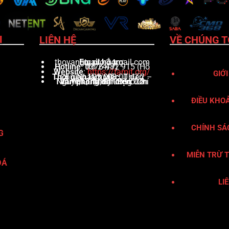
LIÊN HỆ
VỀ CHÚNG T
I
thovangtv.pro@gmail.com
Email hỗ trợ
:
Hotline
: 0376 482 915 (Hỗ trợ 24/7)
Website
:
https://tamit.org/
GIỚI
Thời gian làm việc
: Thứ 2 – Chủ Nhật, từ 08:00 đến 23:00
Văn phòng đại diện
: 25 Nguyễn Trãi, Phường Bến Thành, Quận 1, TP. Hồ Chí Minh
ĐIỀU KHOẢ
CHÍNH SÁ
G
MIỄN TRỪ 
ĐÁ
LI