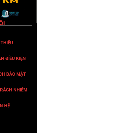
ÔI
 THIỆU
N ĐIỀU KIỆN
CH BẢO MẬT
TRÁCH NHIỆM
ÊN HỆ