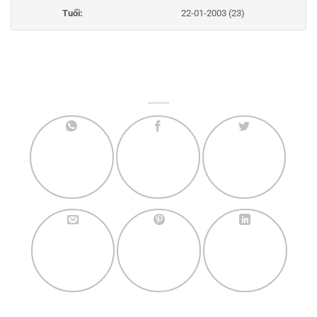
Tuổi:
22-01-2003 (23)