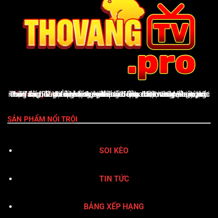
ThoVangTV
là nền tảng giải trí thể thao trực tuyến uy tín, cung cấp đầy đủ tỷ lệ kèo nhà cái cập nhật từng phút, lịch thi đấu, bảng xếp hạng, kết quả bóng đá, Livescore, cùng nhận định & dự đoán chuyên sâu. Giao diện thân thiện, tốc độ tải nhanh và hỗ trợ xuất sắc qua hotline 24/7 giúp ThoVangTV khẳng định vị thế là điểm đến vàng của người yêu bóng đá
SẢN PHẨM NỔI TRỘI
SOI KÈO
TIN TỨC
BẢNG XẾP HẠNG