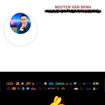
NGUYEN VAN MINH
Nguyễn Văn Minh là một trong những chuyên gia hàng đầu về báo cáo tin tức thể thao tại Việt Nam, với hơn 10 năm hoạt động trong ngành. Ông có kiến thức sâu rộng và kinh nghiệm đáng kể trong việc phân tích và báo cáo về các sự kiện thể thao hàng đầu. Sự hiểu biết sâu sắc của ông về ngành này đã giúp ông xây dựng uy tín và danh tiếng trong cộng đồng báo chí thể thao.