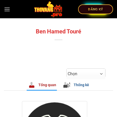
ĐĂNG KÝ
Ben Hamed Touré
Chọn
Tổng quan
Thống kê