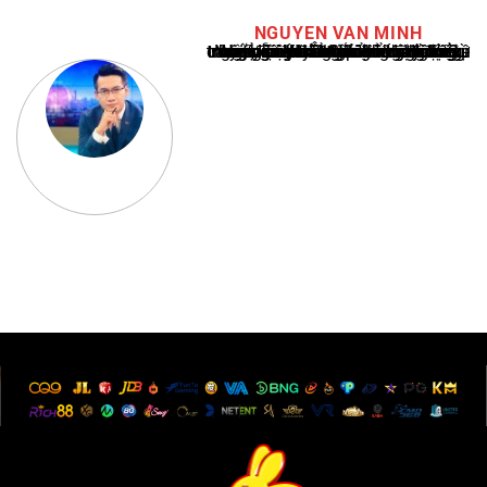
NGUYEN VAN MINH
Nguyễn Văn Minh là một trong những chuyên gia hàng đầu về báo cáo tin tức thể thao tại Việt Nam, với hơn 10 năm hoạt động trong ngành. Ông có kiến thức sâu rộng và kinh nghiệm đáng kể trong việc phân tích và báo cáo về các sự kiện thể thao hàng đầu. Sự hiểu biết sâu sắc của ông về ngành này đã giúp ông xây dựng uy tín và danh tiếng trong cộng đồng báo chí thể thao.