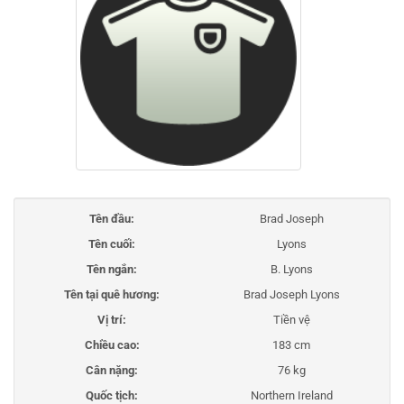
Tên đầu:
Brad Joseph
Tên cuối:
Lyons
Tên ngắn:
B. Lyons
Tên tại quê hương:
Brad Joseph Lyons
Vị trí:
Tiền vệ
Chiều cao:
183 cm
Cân nặng:
76 kg
Quốc tịch:
Northern Ireland