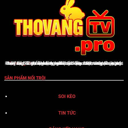
ThoVangTV
là nền tảng giải trí thể thao trực tuyến uy tín, cung cấp đầy đủ tỷ lệ kèo nhà cái cập nhật từng phút, lịch thi đấu, bảng xếp hạng, kết quả bóng đá, Livescore, cùng nhận định & dự đoán chuyên sâu. Giao diện thân thiện, tốc độ tải nhanh và hỗ trợ xuất sắc qua hotline 24/7 giúp ThoVangTV khẳng định vị thế là điểm đến vàng của người yêu bóng đá
SẢN PHẨM NỔI TRỘI
SOI KÈO
TIN TỨC