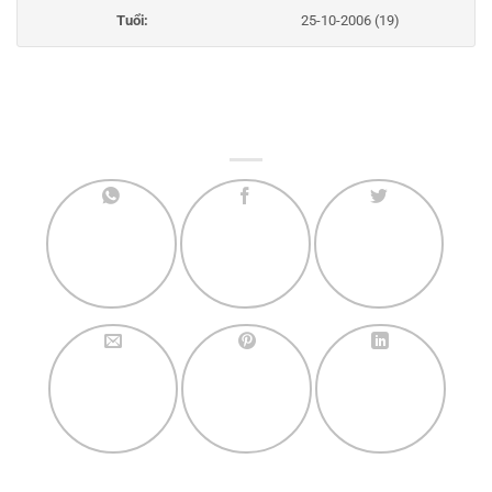
Tuổi:
25-10-2006 (19)