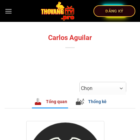
ĐĂNG KÝ
Carlos Aguilar
Chọn
Tổng quan
Thống kê