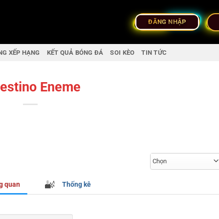
ĐĂNG NHẬP
NG XẾP HẠNG
KẾT QUẢ BÓNG ĐÁ
SOI KÈO
TIN TỨC
lestino Eneme
Chọn
g quan
Thống kê