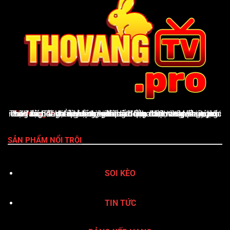
ThoVangTV
là nền tảng giải trí thể thao trực tuyến uy tín, cung cấp đầy đủ tỷ lệ kèo nhà cái cập nhật từng phút, lịch thi đấu, bảng xếp hạng, kết quả bóng đá, Livescore, cùng nhận định & dự đoán chuyên sâu. Giao diện thân thiện, tốc độ tải nhanh và hỗ trợ xuất sắc qua hotline 24/7 giúp ThoVangTV khẳng định vị thế là điểm đến vàng của người yêu bóng đá
SẢN PHẨM NỔI TRỘI
SOI KÈO
TIN TỨC