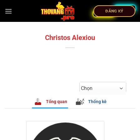
ĐĂNG KÝ
Christos Alexiou
Chọn
Tổng quan
Thống kê