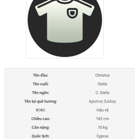
Tên đầu:
Christos
Tên cuối:
Sielis
Tên ngắn:
C. Sielis
Tên tại quê hương:
Χρίστος Σιέλης
Vị trí:
Hậu vệ
Chiều cao:
182 cm
Cân nặng:
70 kg
Quốc tịch:
Cyprus