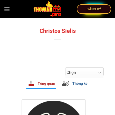
ĐĂNG KÝ
Christos Sielis
Chọn
Tổng quan
Thống kê