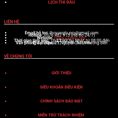
LỊCH THI ĐẤU
LIÊN HỆ
Email hỗ trợ
:
thovangtv.pro@gmail.com
Hotline
: 0376 482 915 (Hỗ trợ 24/7)
Website
:
https://tamit.org/
Thời gian làm việc
: Thứ 2 – Chủ Nhật, từ 08:00 đến 23:00
Văn phòng đại diện
: 25 Nguyễn Trãi, Phường Bến Thành, Quận 1, TP. Hồ Chí Minh
VỀ CHÚNG TÔI
GIỚI THIỆU
ĐIỀU KHOẢN ĐIỀU KIỆN
CHÍNH SÁCH BẢO MẬT
MIỄN TRỪ TRÁCH NHIỆM