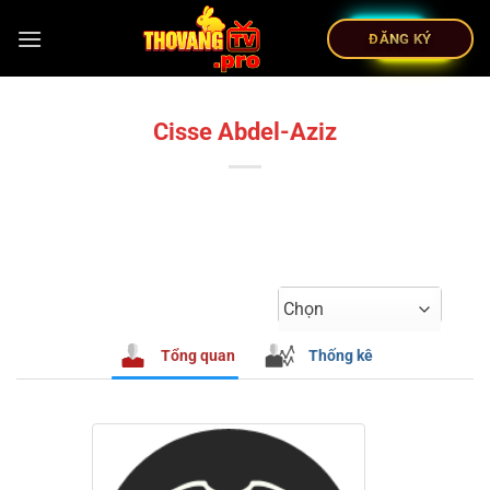
ĐĂNG KÝ
Cisse Abdel-Aziz
Chọn
Tổng quan
Thống kê