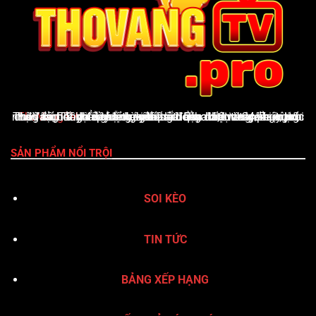
ThoVangTV
là nền tảng giải trí thể thao trực tuyến uy tín, cung cấp đầy đủ tỷ lệ kèo nhà cái cập nhật từng phút, lịch thi đấu, bảng xếp hạng, kết quả bóng đá, Livescore, cùng nhận định & dự đoán chuyên sâu. Giao diện thân thiện, tốc độ tải nhanh và hỗ trợ xuất sắc qua hotline 24/7 giúp ThoVangTV khẳng định vị thế là điểm đến vàng của người yêu bóng đá
SẢN PHẨM NỔI TRỘI
SOI KÈO
TIN TỨC
BẢNG XẾP HẠNG