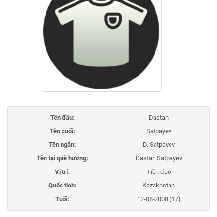
Tên đầu:
Dastan
Tên cuối:
Satpayev
Tên ngắn:
D. Satpayev
Tên tại quê hương:
Dastan Satpayev
Vị trí:
Tiền đạo
Quốc tịch:
Kazakhstan
Tuổi:
12-08-2008 (17)