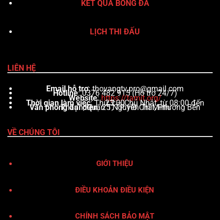
KẾT QUẢ BÓNG ĐÁ
LỊCH THI ĐẤU
LIÊN HỆ
Email hỗ trợ
:
thovangtv.pro@gmail.com
Hotline
: 0376 482 915 (Hỗ trợ 24/7)
Website
:
https://tamit.org/
Thời gian làm việc
: Thứ 2 – Chủ Nhật, từ 08:00 đến 23:00
Văn phòng đại diện
: 25 Nguyễn Trãi, Phường Bến Thành, Quận 1, TP. Hồ Chí Minh
VỀ CHÚNG TÔI
GIỚI THIỆU
ĐIỀU KHOẢN ĐIỀU KIỆN
CHÍNH SÁCH BẢO MẬT