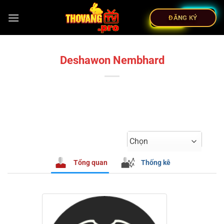
ĐĂNG KÝ
Deshawon Nembhard
Chọn
Tổng quan
Thống kê