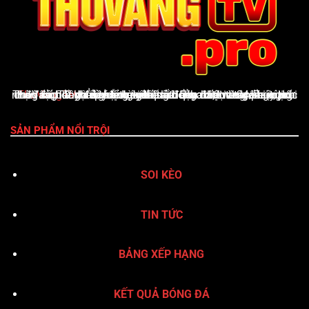
ThoVangTV
là nền tảng giải trí thể thao trực tuyến uy tín, cung cấp đầy đủ tỷ lệ kèo nhà cái cập nhật từng phút, lịch thi đấu, bảng xếp hạng, kết quả bóng đá, Livescore, cùng nhận định & dự đoán chuyên sâu. Giao diện thân thiện, tốc độ tải nhanh và hỗ trợ xuất sắc qua hotline 24/7 giúp ThoVangTV khẳng định vị thế là điểm đến vàng của người yêu bóng đá
SẢN PHẨM NỔI TRỘI
SOI KÈO
TIN TỨC
BẢNG XẾP HẠNG
KẾT QUẢ BÓNG ĐÁ