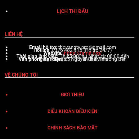
LỊCH THI ĐẤU
LIÊN HỆ
Email hỗ trợ
:
thovangtv.pro@gmail.com
Hotline
: 0376 482 915 (Hỗ trợ 24/7)
Website
:
https://tamit.org/
Thời gian làm việc
: Thứ 2 – Chủ Nhật, từ 08:00 đến 23:00
Văn phòng đại diện
: 25 Nguyễn Trãi, Phường Bến Thành, Quận 1, TP. Hồ Chí Minh
VỀ CHÚNG TÔI
GIỚI THIỆU
ĐIỀU KHOẢN ĐIỀU KIỆN
CHÍNH SÁCH BẢO MẬT