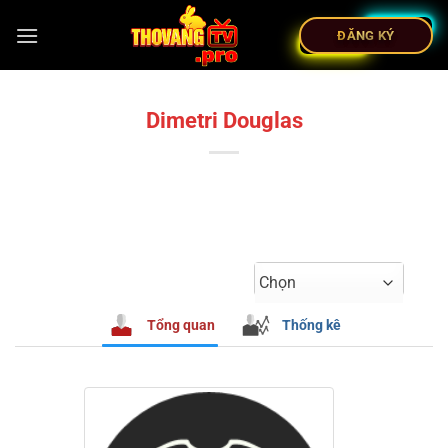
ĐĂNG KÝ
Dimetri Douglas
Chọn
Tổng quan
Thống kê