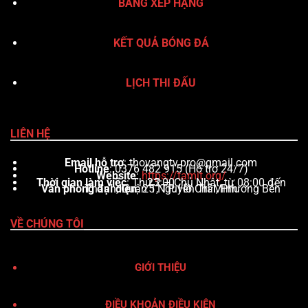
BẢNG XẾP HẠNG
KẾT QUẢ BÓNG ĐÁ
LỊCH THI ĐẤU
LIÊN HỆ
Email hỗ trợ
:
thovangtv.pro@gmail.com
Hotline
: 0376 482 915 (Hỗ trợ 24/7)
Website
:
https://tamit.org/
Thời gian làm việc
: Thứ 2 – Chủ Nhật, từ 08:00 đến 23:00
Văn phòng đại diện
: 25 Nguyễn Trãi, Phường Bến Thành, Quận 1, TP. Hồ Chí Minh
VỀ CHÚNG TÔI
GIỚI THIỆU
ĐIỀU KHOẢN ĐIỀU KIỆN