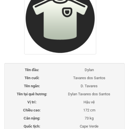
Tên đầu:
Dylan
Tên cuối:
Tavares dos Santos
Tên ngắn:
D. Tavares
Tên tại quê hương:
Dylan Tavares dos Santos
Vị trí:
Hậu vệ
Chiều cao:
172 cm
Cân nặng:
73 kg
Quốc tịch:
Cape Verde