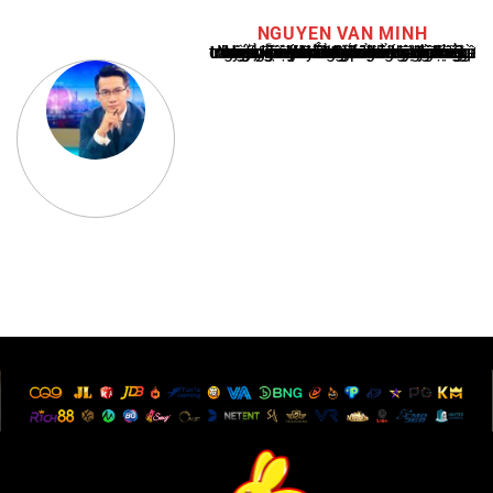
NGUYEN VAN MINH
Nguyễn Văn Minh là một trong những chuyên gia hàng đầu về báo cáo tin tức thể thao tại Việt Nam, với hơn 10 năm hoạt động trong ngành. Ông có kiến thức sâu rộng và kinh nghiệm đáng kể trong việc phân tích và báo cáo về các sự kiện thể thao hàng đầu. Sự hiểu biết sâu sắc của ông về ngành này đã giúp ông xây dựng uy tín và danh tiếng trong cộng đồng báo chí thể thao.