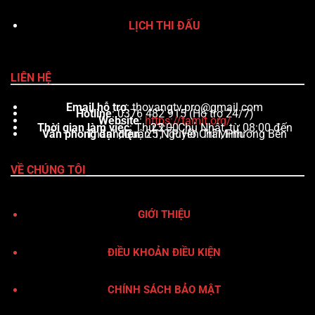
LỊCH THI ĐẤU
LIÊN HỆ
Email hỗ trợ
:
thovangtv.pro@gmail.com
Hotline
: 0376 482 915 (Hỗ trợ 24/7)
Website
:
https://tamit.org/
Thời gian làm việc
: Thứ 2 – Chủ Nhật, từ 08:00 đến 23:00
Văn phòng đại diện
: 25 Nguyễn Trãi, Phường Bến Thành, Quận 1, TP. Hồ Chí Minh
VỀ CHÚNG TÔI
GIỚI THIỆU
ĐIỀU KHOẢN ĐIỀU KIỆN
CHÍNH SÁCH BẢO MẬT