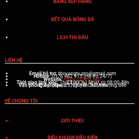
BẢNG XẾP HẠNG
KẾT QUẢ BÓNG ĐÁ
LỊCH THI ĐẤU
LIÊN HỆ
Email hỗ trợ
:
thovangtv.pro@gmail.com
Hotline
: 0376 482 915 (Hỗ trợ 24/7)
Website
:
https://tamit.org/
Thời gian làm việc
: Thứ 2 – Chủ Nhật, từ 08:00 đến 23:00
Văn phòng đại diện
: 25 Nguyễn Trãi, Phường Bến Thành, Quận 1, TP. Hồ Chí Minh
VỀ CHÚNG TÔI
GIỚI THIỆU
ĐIỀU KHOẢN ĐIỀU KIỆN