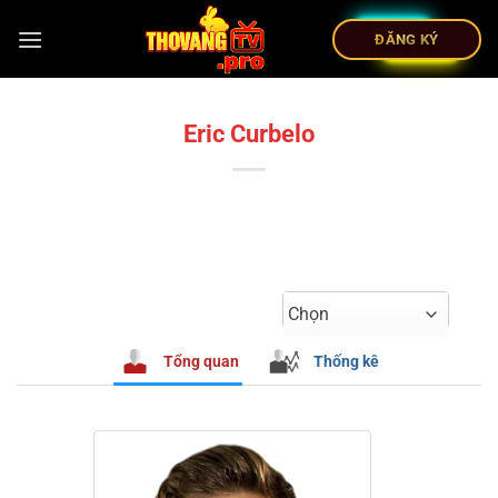
ĐĂNG KÝ
Eric Curbelo
Chọn
Tổng quan
Thống kê