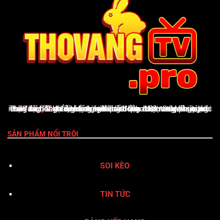
ThoVangTV
là nền tảng giải trí thể thao trực tuyến uy tín, cung cấp đầy đủ tỷ lệ kèo nhà cái cập nhật từng phút, lịch thi đấu, bảng xếp hạng, kết quả bóng đá, Livescore, cùng nhận định & dự đoán chuyên sâu. Giao diện thân thiện, tốc độ tải nhanh và hỗ trợ xuất sắc qua hotline 24/7 giúp ThoVangTV khẳng định vị thế là điểm đến vàng của người yêu bóng đá
SẢN PHẨM NỔI TRỘI
SOI KÈO
TIN TỨC