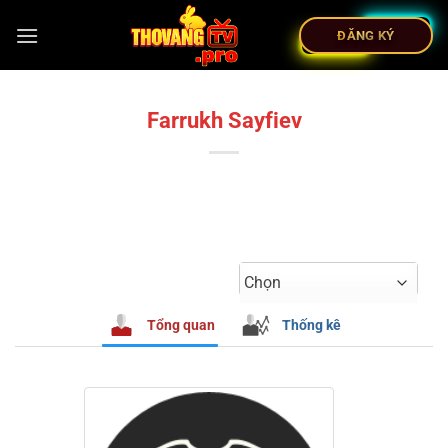
ĐĂNG KÝ
Farrukh Sayfiev
Chọn
Tổng quan
Thống kê