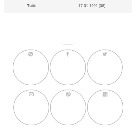
Tuổi:
17-01-1991 (35)