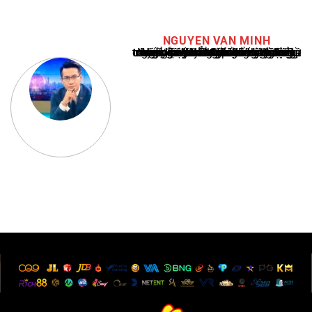
NGUYEN VAN MINH
Nguyễn Văn Minh là một trong những chuyên gia hàng đầu về báo cáo tin tức thể thao tại Việt Nam, với hơn 10 năm hoạt động trong ngành. Ông có kiến thức sâu rộng và kinh nghiệm đáng kể trong việc phân tích và báo cáo về các sự kiện thể thao hàng đầu. Sự hiểu biết sâu sắc của ông về ngành này đã giúp ông xây dựng uy tín và danh tiếng trong cộng đồng báo chí thể thao.