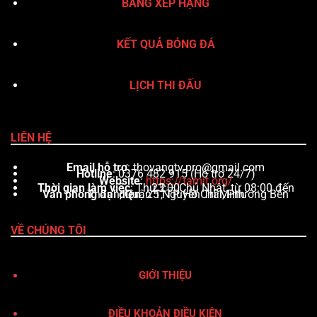
BẢNG XẾP HẠNG
KẾT QUẢ BÓNG ĐÁ
LỊCH THI ĐẤU
LIÊN HỆ
Email hỗ trợ
:
thovangtv.pro@gmail.com
Hotline
: 0376 482 915 (Hỗ trợ 24/7)
Website
:
https://tamit.org/
Thời gian làm việc
: Thứ 2 – Chủ Nhật, từ 08:00 đến 23:00
Văn phòng đại diện
: 25 Nguyễn Trãi, Phường Bến Thành, Quận 1, TP. Hồ Chí Minh
VỀ CHÚNG TÔI
GIỚI THIỆU
ĐIỀU KHOẢN ĐIỀU KIỆN