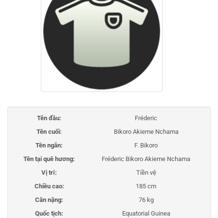
Tên đầu:
Fréderic
Tên cuối:
Bikoro Akieme Nchama
Tên ngắn:
F. Bikoro
Tên tại quê hương:
Fréderic Bikoro Akieme Nchama
Vị trí:
Tiền vệ
Chiều cao:
185 cm
Cân nặng:
76 kg
Quốc tịch:
Equatorial Guinea