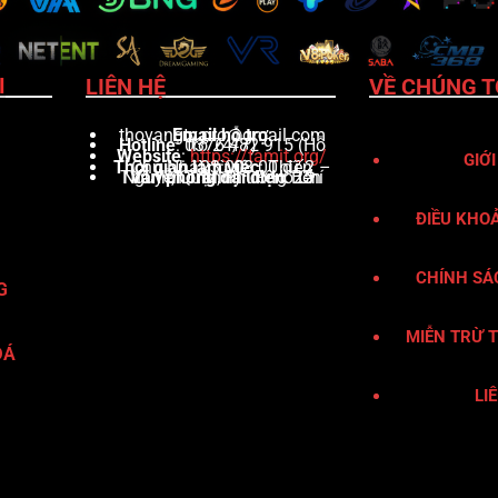
LIÊN HỆ
VỀ CHÚNG T
I
thovangtv.pro@gmail.com
Email hỗ trợ
:
Hotline
: 0376 482 915 (Hỗ trợ 24/7)
Website
:
https://tamit.org/
GIỚI
Thời gian làm việc
: Thứ 2 – Chủ Nhật, từ 08:00 đến 23:00
Văn phòng đại diện
: 25 Nguyễn Trãi, Phường Bến Thành, Quận 1, TP. Hồ Chí Minh
ĐIỀU KHOẢ
CHÍNH SÁ
G
MIỄN TRỪ 
ĐÁ
LI