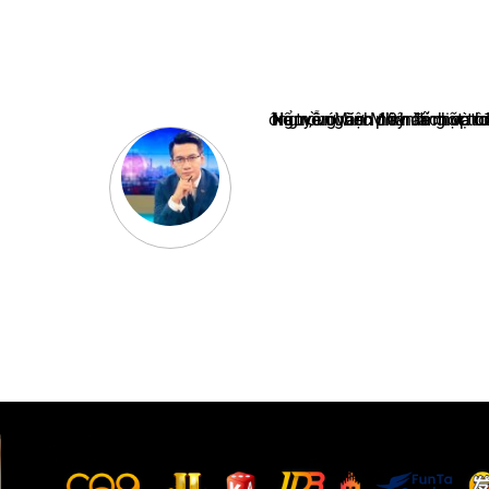
Nguyễn Văn Minh là một trong những chuyên gia hàng đầu về báo cáo tin tức thể thao tại Việt Nam, với hơn 10 nă