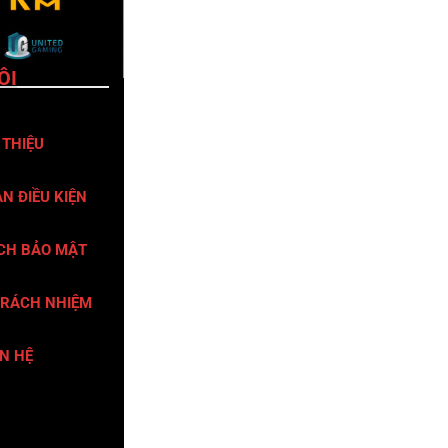
ÔI
 THIỆU
N ĐIỀU KIỆN
CH BẢO MẬT
TRÁCH NHIỆM
ÊN HỆ