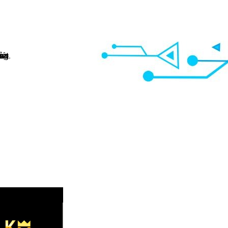
hí thể thao.