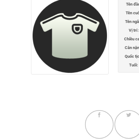
Tên đầ
Tên cuố
Tên ngắ
Vị trí:
Chiều c
Cân nặn
Quốc tịc
Tuổi: