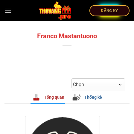
ĐĂNG KÝ
Franco Mastantuono
Chọn
Tổng quan
Thống kê