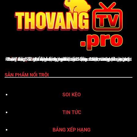
ThoVangTV
là nền tảng giải trí thể thao trực tuyến uy tín, cung cấp đầy đủ tỷ lệ kèo nhà cái cập nhật từng phút, lịch thi đấu, bảng xếp hạng, kết quả bóng đá, Livescore, cùng nhận định & dự đoán chuyên sâu. Giao diện thân thiện, tốc độ tải nhanh và hỗ trợ xuất sắc qua hotline 24/7 giúp ThoVangTV khẳng định vị thế là điểm đến vàng của người yêu bóng đá
SẢN PHẨM NỔI TRỘI
SOI KÈO
TIN TỨC
BẢNG XẾP HẠNG