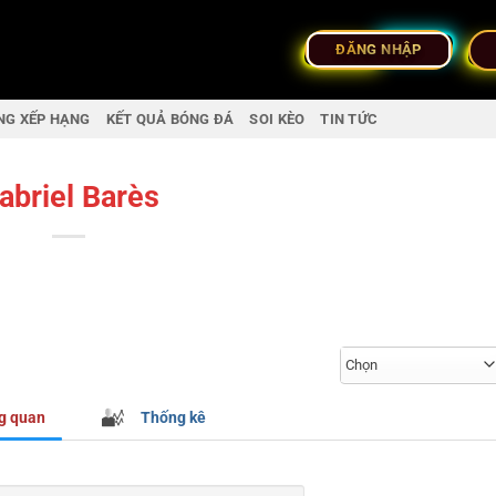
ĐĂNG NHẬP
NG XẾP HẠNG
KẾT QUẢ BÓNG ĐÁ
SOI KÈO
TIN TỨC
abriel Barès
Chọn
g quan
Thống kê