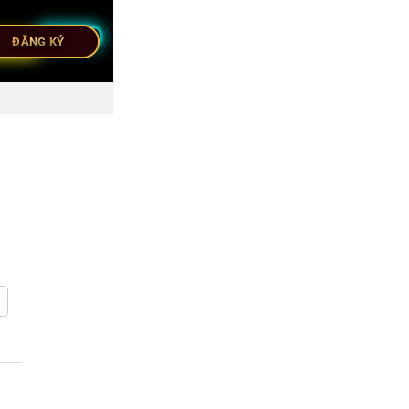
ĐĂNG KÝ