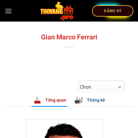
ĐĂNG KÝ
Gian Marco Ferrari
Chọn
Tổng quan
Thống kê