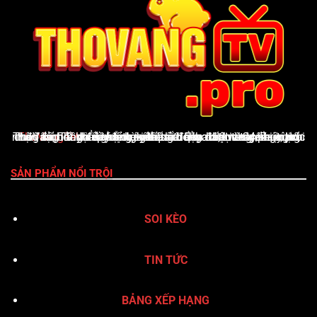
ThoVangTV
là nền tảng giải trí thể thao trực tuyến uy tín, cung cấp đầy đủ tỷ lệ kèo nhà cái cập nhật từng phút, lịch thi đấu, bảng xếp hạng, kết quả bóng đá, Livescore, cùng nhận định & dự đoán chuyên sâu. Giao diện thân thiện, tốc độ tải nhanh và hỗ trợ xuất sắc qua hotline 24/7 giúp ThoVangTV khẳng định vị thế là điểm đến vàng của người yêu bóng đá
SẢN PHẨM NỔI TRỘI
SOI KÈO
TIN TỨC
BẢNG XẾP HẠNG