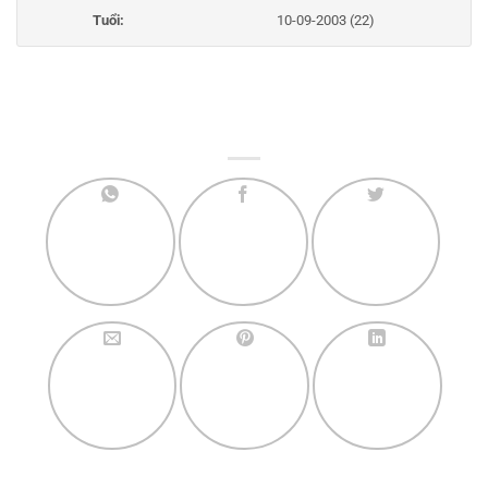
Tuổi:
10-09-2003 (22)