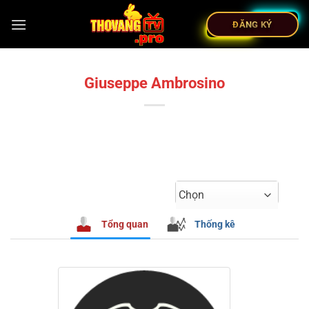
ĐĂNG KÝ
Giuseppe Ambrosino
Chọn
Tổng quan
Thống kê