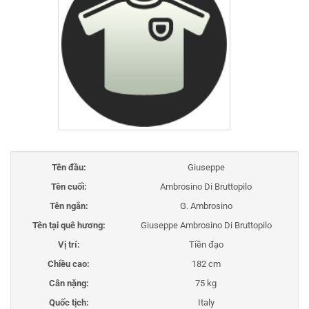
Tên đầu:
Giuseppe
Tên cuối:
Ambrosino Di Bruttopilo
Tên ngắn:
G. Ambrosino
Tên tại quê hương:
Giuseppe Ambrosino Di Bruttopilo
Vị trí:
Tiền đạo
Chiều cao:
182 cm
Cân nặng:
75 kg
Quốc tịch:
Italy