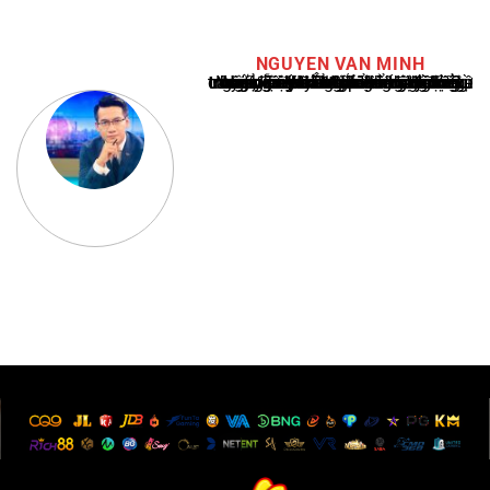
NGUYEN VAN MINH
Nguyễn Văn Minh là một trong những chuyên gia hàng đầu về báo cáo tin tức thể thao tại Việt Nam, với hơn 10 năm hoạt động trong ngành. Ông có kiến thức sâu rộng và kinh nghiệm đáng kể trong việc phân tích và báo cáo về các sự kiện thể thao hàng đầu. Sự hiểu biết sâu sắc của ông về ngành này đã giúp ông xây dựng uy tín và danh tiếng trong cộng đồng báo chí thể thao.