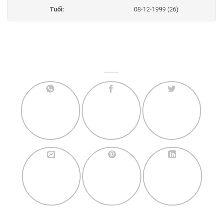
Tuổi:
08-12-1999 (26)