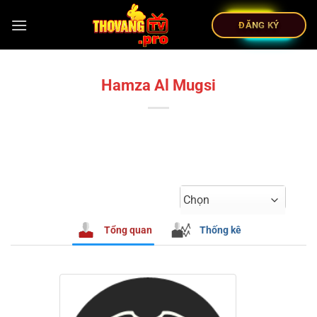
ĐĂNG KÝ
Hamza Al Mugsi
Chọn
Tổng quan
Thống kê