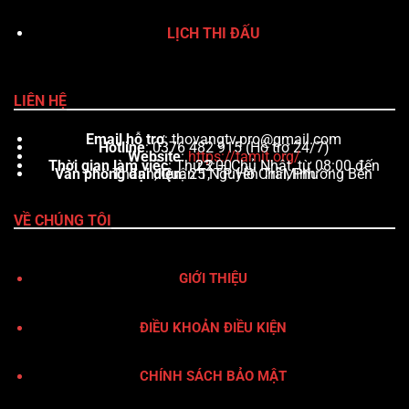
LỊCH THI ĐẤU
LIÊN HỆ
Email hỗ trợ
:
thovangtv.pro@gmail.com
Hotline
: 0376 482 915 (Hỗ trợ 24/7)
Website
:
https://tamit.org/
Thời gian làm việc
: Thứ 2 – Chủ Nhật, từ 08:00 đến 23:00
Văn phòng đại diện
: 25 Nguyễn Trãi, Phường Bến Thành, Quận 1, TP. Hồ Chí Minh
VỀ CHÚNG TÔI
GIỚI THIỆU
ĐIỀU KHOẢN ĐIỀU KIỆN
CHÍNH SÁCH BẢO MẬT