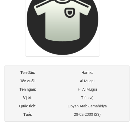
Tên đầu:
Hamza
Tên cuối:
Al Mugsi
Tên ngắn:
H. Al Mugsi
Vị trí:
Tiền vệ
Quốc tịch:
Libyan Arab Jamahiriya
Tuổi:
28-02-2003 (23)