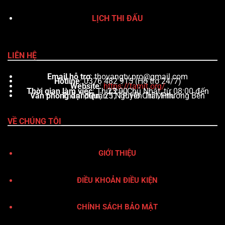
LỊCH THI ĐẤU
LIÊN HỆ
Email hỗ trợ
:
thovangtv.pro@gmail.com
Hotline
: 0376 482 915 (Hỗ trợ 24/7)
Website
:
https://tamit.org/
Thời gian làm việc
: Thứ 2 – Chủ Nhật, từ 08:00 đến 23:00
Văn phòng đại diện
: 25 Nguyễn Trãi, Phường Bến Thành, Quận 1, TP. Hồ Chí Minh
VỀ CHÚNG TÔI
GIỚI THIỆU
ĐIỀU KHOẢN ĐIỀU KIỆN
CHÍNH SÁCH BẢO MẬT