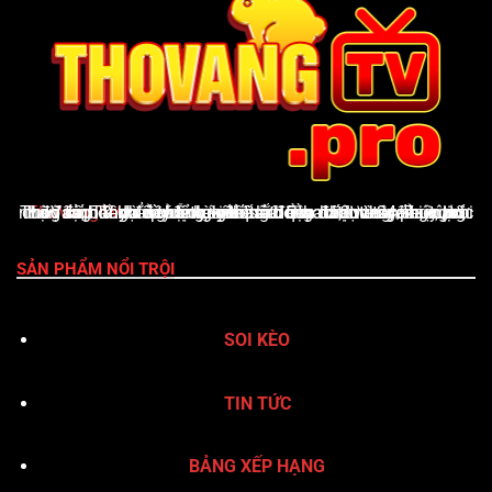
ThoVangTV
là nền tảng giải trí thể thao trực tuyến uy tín, cung cấp đầy đủ tỷ lệ kèo nhà cái cập nhật từng phút, lịch thi đấu, bảng xếp hạng, kết quả bóng đá, Livescore, cùng nhận định & dự đoán chuyên sâu. Giao diện thân thiện, tốc độ tải nhanh và hỗ trợ xuất sắc qua hotline 24/7 giúp ThoVangTV khẳng định vị thế là điểm đến vàng của người yêu bóng đá
SẢN PHẨM NỔI TRỘI
SOI KÈO
TIN TỨC
BẢNG XẾP HẠNG