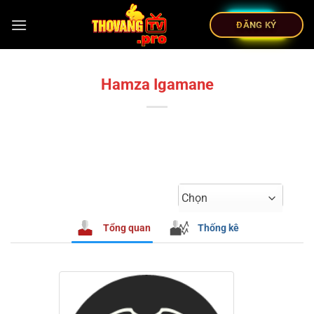
ĐĂNG KÝ
Hamza Igamane
Chọn
Tổng quan
Thống kê