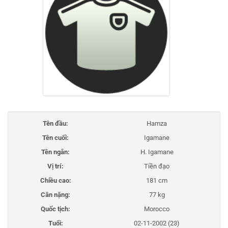
Tên đầu:
Hamza
Tên cuối:
Igamane
Tên ngắn:
H. Igamane
Vị trí:
Tiền đạo
Chiều cao:
181 cm
Cân nặng:
77 kg
Quốc tịch:
Morocco
Tuổi:
02-11-2002 (23)