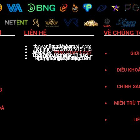
LIÊN HỆ
VỀ CHÚNG T
I
thovangtv.pro@gmail.com
Email hỗ trợ
:
Hotline
: 0376 482 915 (Hỗ trợ 24/7)
Website
:
https://tamit.org/
GIỚI
Thời gian làm việc
: Thứ 2 – Chủ Nhật, từ 08:00 đến 23:00
Văn phòng đại diện
: 25 Nguyễn Trãi, Phường Bến Thành, Quận 1, TP. Hồ Chí Minh
ĐIỀU KHOẢ
CHÍNH SÁ
G
MIỄN TRỪ 
ĐÁ
LI