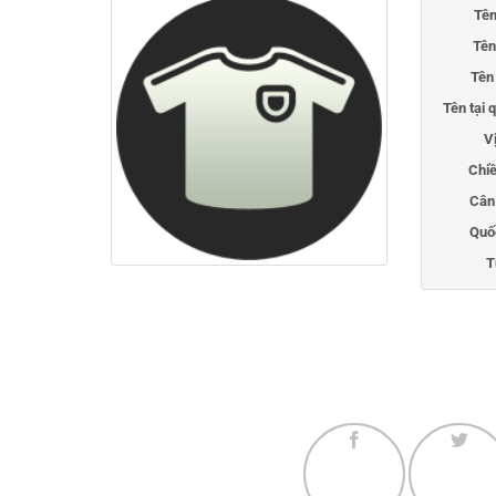
Tên
Tên
Tên
Tên tại 
Vị
Chiề
Cân
Quốc
T