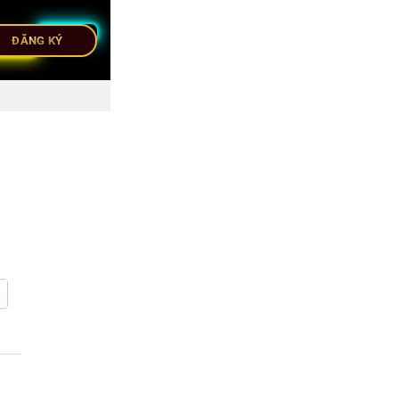
ĐĂNG KÝ