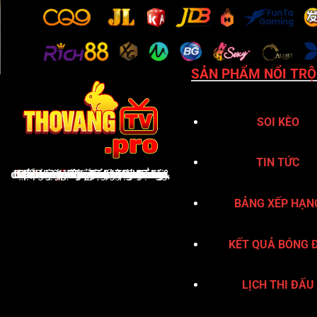
SẢN PHẨM NỔI TRỘ
SOI KÈO
TIN TỨC
ThoVangTV
là nền tảng giải trí thể thao trực tuyến uy tín, cung cấp đầy đủ tỷ lệ kèo nhà cái cập nhật từng phút, lịch thi đấu, bảng xếp hạng, kết quả bóng đá, Livescore, cùng nhận định & dự đoán chuyên sâu. Giao diện thân thiện, tốc độ tải nhanh và hỗ trợ xuất sắc qua hotline 24/7 giúp ThoVangTV khẳng định vị thế là điểm đến vàng của người yêu bóng đá
BẢNG XẾP HẠN
KẾT QUẢ BÓNG 
LỊCH THI ĐẤU