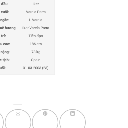
 đầu:
Iker
 cuối:
Varela Parra
 ngắn:
I. Varela
quê hương:
Iker Varela Parra
 trí:
Tiền đạo
u cao:
186 cm
 nặng:
78 kg
 tịch:
Spain
uổi:
01-03-2003 (23)