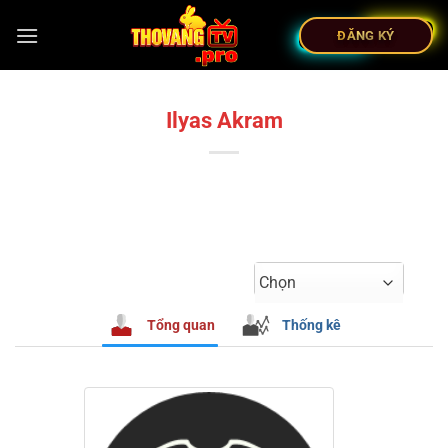
ĐĂNG KÝ
Ilyas Akram
Chọn
Tổng quan
Thống kê