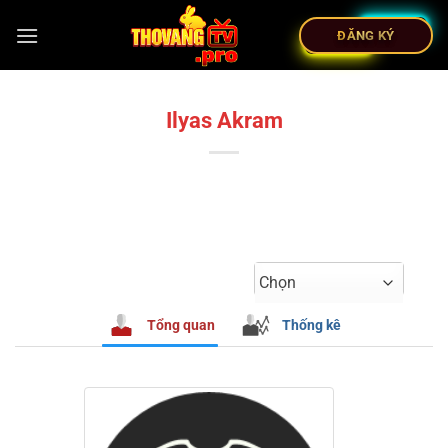
ĐĂNG KÝ
Ilyas Akram
Chọn
Tổng quan
Thống kê