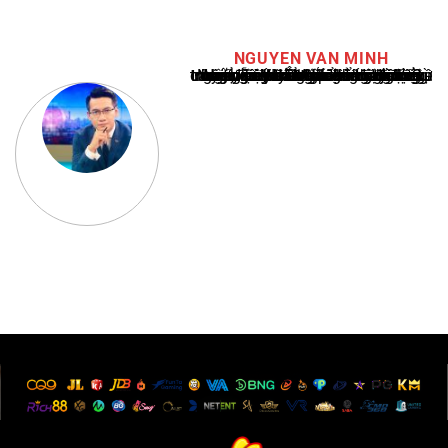
NGUYEN VAN MINH
Nguyễn Văn Minh là một trong những chuyên gia hàng đầu về báo cáo tin tức thể thao tại Việt Nam, với hơn 10 năm hoạt động trong ngành. Ông có kiến thức sâu rộng và kinh nghiệm đáng kể trong việc phân tích và báo cáo về các sự kiện thể thao hàng đầu. Sự hiểu biết sâu sắc của ông về ngành này đã giúp ông xây dựng uy tín và danh tiếng trong cộng đồng báo chí thể thao.