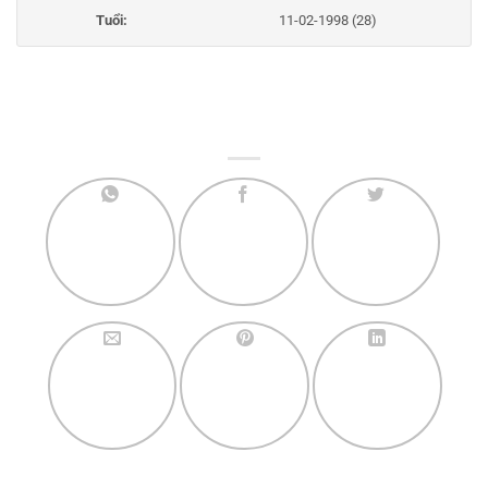
Tuổi:
11-02-1998 (28)