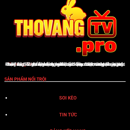
ThoVangTV
là nền tảng giải trí thể thao trực tuyến uy tín, cung cấp đầy đủ tỷ lệ kèo nhà cái cập nhật từng phút, lịch thi đấu, bảng xếp hạng, kết quả bóng đá, Livescore, cùng nhận định & dự đoán chuyên sâu. Giao diện thân thiện, tốc độ tải nhanh và hỗ trợ xuất sắc qua hotline 24/7 giúp ThoVangTV khẳng định vị thế là điểm đến vàng của người yêu bóng đá
SẢN PHẨM NỔI TRỘI
SOI KÈO
TIN TỨC