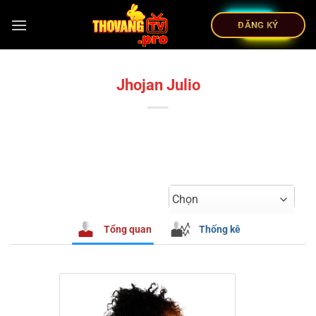
ĐĂNG KÝ
Jhojan Julio
Chọn
Tổng quan
Thống kê