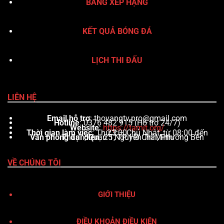
BẢNG XẾP HẠNG
KẾT QUẢ BÓNG ĐÁ
LỊCH THI ĐẤU
LIÊN HỆ
Email hỗ trợ
:
thovangtv.pro@gmail.com
Hotline
: 0376 482 915 (Hỗ trợ 24/7)
Website
:
https://tamit.org/
Thời gian làm việc
: Thứ 2 – Chủ Nhật, từ 08:00 đến 23:00
Văn phòng đại diện
: 25 Nguyễn Trãi, Phường Bến Thành, Quận 1, TP. Hồ Chí Minh
VỀ CHÚNG TÔI
GIỚI THIỆU
ĐIỀU KHOẢN ĐIỀU KIỆN