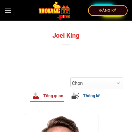
ĐĂNG KÝ
Joel King
Chọn
Tổng quan
Thống kê