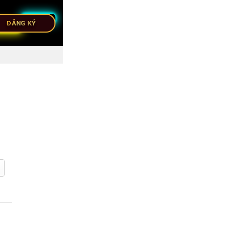
ĐĂNG KÝ