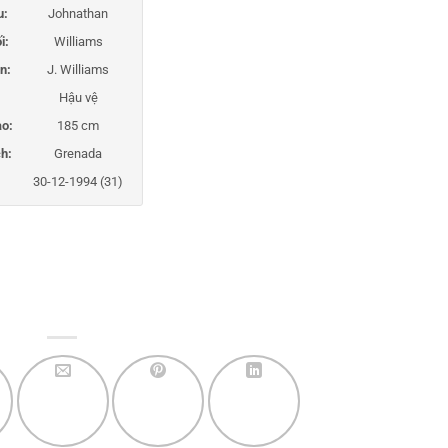
u:
Johnathan
i:
Williams
n:
J. Williams
Hậu vệ
ao:
185 cm
h:
Grenada
30-12-1994 (31)