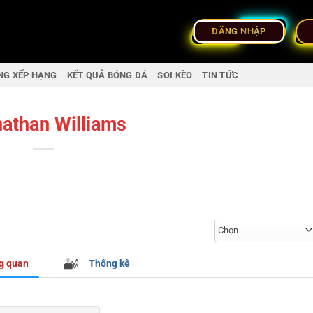
ĐĂNG NHẬP
NG XẾP HẠNG
KẾT QUẢ BÓNG ĐÁ
SOI KÈO
TIN TỨC
athan Williams
Chọn
g quan
Thống kê