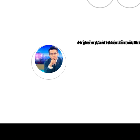
Nguyễn Văn Minh là một trong những chuyên gia hàng đầu về báo cáo tin tức thể thao tại Việt Nam, với hơn 10 nă