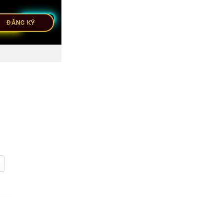
ĐĂNG KÝ