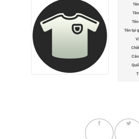
Tên
Tên
Tên
Tên tại 
Vị
Chiề
Cân
Quốc
T