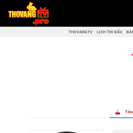
THOVANGTV
LỊCH THI ĐẤU
BẢ
Tổn