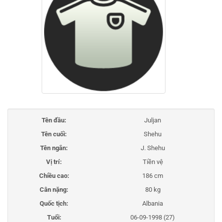
Tên đầu:
Juljan
Tên cuối:
Shehu
Tên ngắn:
J. Shehu
Vị trí:
Tiền vệ
Chiều cao:
186 cm
Cân nặng:
80 kg
Quốc tịch:
Albania
Tuổi:
06-09-1998 (27)